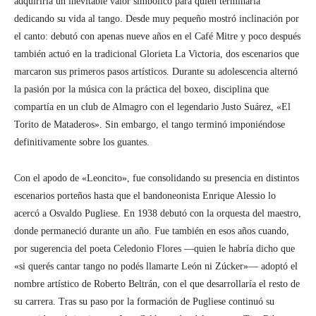
adquiriría un inevitable valor simbólico para quien terminaría
dedicando su vida al tango. Desde muy pequeño mostró inclinación por
el canto: debutó con apenas nueve años en el Café Mitre y poco después
también actuó en la tradicional Glorieta La Victoria, dos escenarios que
marcaron sus primeros pasos artísticos. Durante su adolescencia alternó
la pasión por la música con la práctica del boxeo, disciplina que
compartía en un club de Almagro con el legendario Justo Suárez, «El
Torito de Mataderos». Sin embargo, el tango terminó imponiéndose
definitivamente sobre los guantes.
Con el apodo de «Leoncito», fue consolidando su presencia en distintos
escenarios porteños hasta que el bandoneonista Enrique Alessio lo
acercó a Osvaldo Pugliese. En 1938 debutó con la orquesta del maestro,
donde permaneció durante un año. Fue también en esos años cuando,
por sugerencia del poeta Celedonio Flores —quien le habría dicho que
«si querés cantar tango no podés llamarte León ni Zúcker»— adoptó el
nombre artístico de Roberto Beltrán, con el que desarrollaría el resto de
su carrera. Tras su paso por la formación de Pugliese continuó su