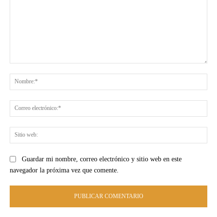
Comentario:
No
Co
ele
Sit
we
Guardar mi nombre, correo electrónico y sitio web en este
navegador la próxima vez que comente.